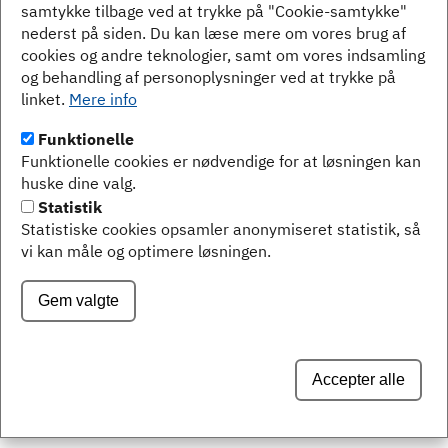
samtykke tilbage ved at trykke på "Cookie-samtykke"
nederst på siden. Du kan læse mere om vores brug af
cookies og andre teknologier, samt om vores indsamling
og behandling af personoplysninger ved at trykke på
Bellcom
linket.
Mere info
Ibsvej 1-3, 1. th.
6000 Kolding
Funktionelle
Funktionelle cookies er nødvendige for at løsningen kan
Tlf.:
70 26 00 85
huske dine valg.
E-mail:
support@bellcom.dk
Statistik
Statistiske cookies opsamler anonymiseret statistik, så
vi kan måle og optimere løsningen.
Gem valgte
Accepter alle