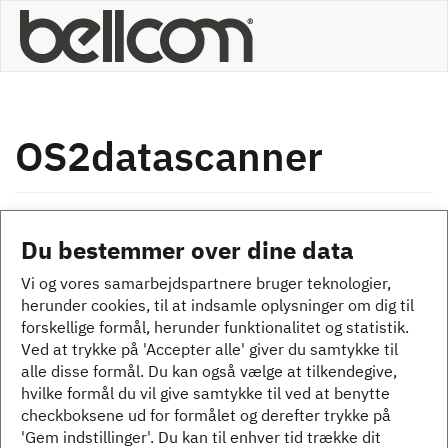
Gå
til
hovedindhold
OS2datascanner
×
Statusmeddelelse
Beklager... denne formular er lukket for nye
Du bestemmer over dine data
indsendelser.
Vi og vores samarbejdspartnere bruger teknologier,
herunder cookies, til at indsamle oplysninger om dig til
forskellige formål, herunder funktionalitet og statistik.
Ved at trykke på 'Accepter alle' giver du samtykke til
alle disse formål. Du kan også vælge at tilkendegive,
hvilke formål du vil give samtykke til ved at benytte
checkboksene ud for formålet og derefter trykke på
'Gem indstillinger'. Du kan til enhver tid trække dit