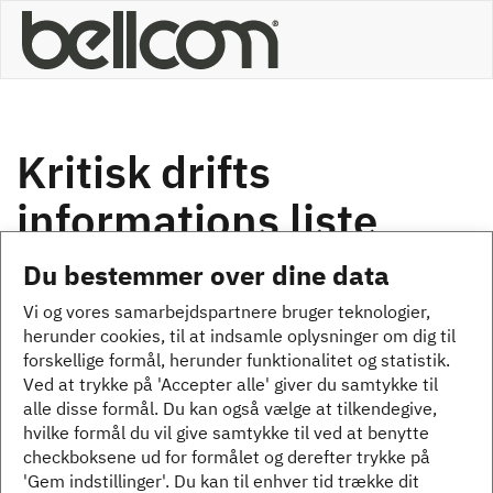
Gå
til
hovedindhold
Kritisk drifts
informations liste
Du bestemmer over dine data
×
Statusmeddelelse
Vi og vores samarbejdspartnere bruger teknologier,
Beklager... denne formular er lukket for nye
herunder cookies, til at indsamle oplysninger om dig til
indsendelser.
forskellige formål, herunder funktionalitet og statistik.
Ved at trykke på 'Accepter alle' giver du samtykke til
alle disse formål. Du kan også vælge at tilkendegive,
hvilke formål du vil give samtykke til ved at benytte
checkboksene ud for formålet og derefter trykke på
'Gem indstillinger'. Du kan til enhver tid trække dit