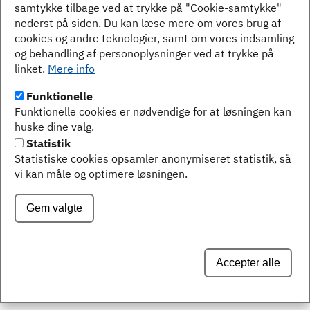
samtykke tilbage ved at trykke på "Cookie-samtykke"
nederst på siden. Du kan læse mere om vores brug af
cookies og andre teknologier, samt om vores indsamling
og behandling af personoplysninger ved at trykke på
linket.
Mere info
Bellcom
Funktionelle
Ibsvej 1-3, 1. th.
Funktionelle cookies er nødvendige for at løsningen kan
6000 Kolding
huske dine valg.
Statistik
Tlf.:
70 26 00 85
Statistiske cookies opsamler anonymiseret statistik, så
E-mail:
support@bellcom.dk
vi kan måle og optimere løsningen.
Gem valgte
Accepter alle